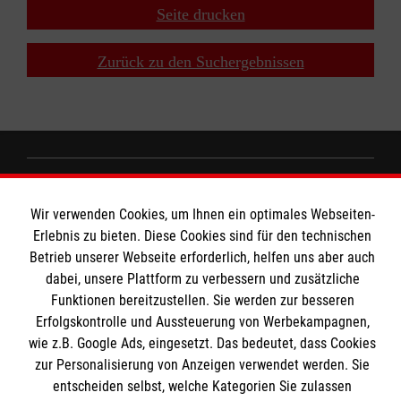
Seite drucken
Zurück zu den Suchergebnissen
Wir Malteser
Wir verwenden Cookies, um Ihnen ein optimales Webseiten-
Erlebnis zu bieten. Diese Cookies sind für den technischen
Spenden und Helfen
Betrieb unserer Webseite erforderlich, helfen uns aber auch
dabei, unsere Plattform zu verbessern und zusätzliche
Angebote und Leistungen
Informationen
Funktionen bereitzustellen. Sie werden zur besseren
Unsere Kurse
Erfolgskontrolle und Aussteuerung von Werbekampagnen,
Mitarbeiten
wie z.B. Google Ads, eingesetzt. Das bedeutet, dass Cookies
Downloads
zur Personalisierung von Anzeigen verwendet werden. Sie
Wir Malteser
Impressum
entscheiden selbst, welche Kategorien Sie zulassen
Malteser online