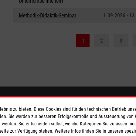
Unterrichtseinheiten)
Methodik-Didaktik-Seminar
11.09.2026 - 13
1
2
3
ionen
Malteser online
bnis zu bieten. Diese Cookies sind für den technischen Betrieb unse
llen. Sie werden zur besseren Erfolgskontrolle und Aussteuerung von
Malteserorden
 werden. Sie entscheiden selbst, welche Kategorien Sie zulassen mö
Malteser Jugend
seite zur Verfügung stehen. Weitere Infos finden Sie in unseren spe
z
Malteser International