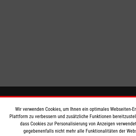
Wir Malteser
Informat
Wir verwenden Cookies, um Ihnen ein optimales Webseiten-Erle
Plattform zu verbessern und zusätzliche Funktionen bereitzuste
Spenden und Helfen
Downloads
dass Cookies zur Personalisierung von Anzeigen verwendet
Angebote und Leistungen
Impressum
gegebenenfalls nicht mehr alle Funktionalitäten der Web
Unsere Kurse
Datenschut