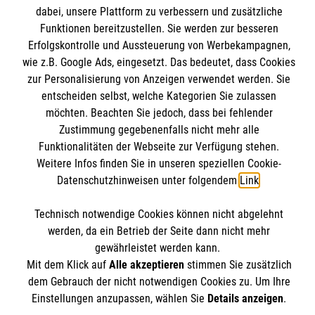
Angebote und Leistungen
Informationen
dabei, unsere Plattform zu verbessern und zusätzliche
Unsere Kurse
Funktionen bereitzustellen. Sie werden zur besseren
Erfolgskontrolle und Aussteuerung von Werbekampagnen,
Mitarbeiten
Downloads
wie z.B. Google Ads, eingesetzt. Das bedeutet, dass Cookies
Wir Malteser
zur Personalisierung von Anzeigen verwendet werden. Sie
Impressum
Malteser online
entscheiden selbst, welche Kategorien Sie zulassen
Datenschutz
möchten. Beachten Sie jedoch, dass bei fehlender
Zustimmung gegebenenfalls nicht mehr alle
Malteserorden
Funktionalitäten der Webseite zur Verfügung stehen.
Malteser Jugend
Weitere Infos finden Sie in unseren speziellen Cookie-
Datenschutzhinweisen unter folgendem
Link
.
Malteser International
Soziale Netzwerke
Mediathek
Technisch notwendige Cookies können nicht abgelehnt
Sharepoint
werden, da ein Betrieb der Seite dann nicht mehr
gewährleistet werden kann.
Der Malteser Hilfsdienst e.V. ist als eingetragene
Mit dem Klick auf
Alle akzeptieren
stimmen Sie zusätzlich
gemeinnützige Organisation von der Körperschaft- und
dem Gebrauch der nicht notwendigen Cookies zu. Um Ihre
Gewerbesteuer befreit.
Einstellungen anzupassen, wählen Sie
Details anzeigen
.