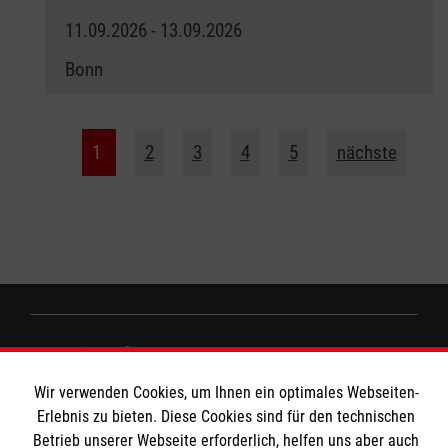
11.09.2026 - 13.09.2026
Bonn
1
2
3
4
5
nächste
Wir Malteser
Wir verwenden Cookies, um Ihnen ein optimales Webseiten-
Erlebnis zu bieten. Diese Cookies sind für den technischen
Spenden und Helfen
Betrieb unserer Webseite erforderlich, helfen uns aber auch