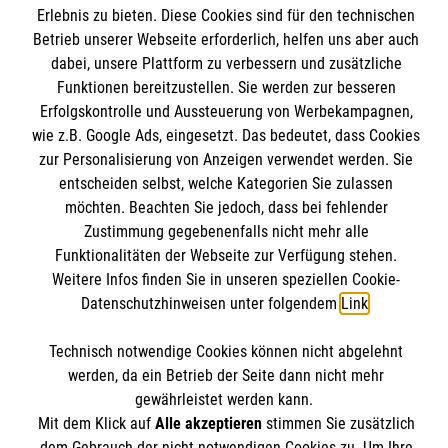
Erlebnis zu bieten. Diese Cookies sind für den technischen
Betrieb unserer Webseite erforderlich, helfen uns aber auch
Spenden und Helfen
dabei, unsere Plattform zu verbessern und zusätzliche
Angebote und Leistungen
Funktionen bereitzustellen. Sie werden zur besseren
Informationen
Erfolgskontrolle und Aussteuerung von Werbekampagnen,
Unsere Kurse
wie z.B. Google Ads, eingesetzt. Das bedeutet, dass Cookies
Mitarbeiten
zur Personalisierung von Anzeigen verwendet werden. Sie
Downloads
Wir Malteser
entscheiden selbst, welche Kategorien Sie zulassen
Impressum
Malteser online
möchten. Beachten Sie jedoch, dass bei fehlender
Datenschutz
Zustimmung gegebenenfalls nicht mehr alle
Funktionalitäten der Webseite zur Verfügung stehen.
Malteserorden
Weitere Infos finden Sie in unseren speziellen Cookie-
Datenschutzhinweisen unter folgendem
Link
.
Malteser Jugend
Malteser International
Soziale Netzwerke
Technisch notwendige Cookies können nicht abgelehnt
Mediathek
werden, da ein Betrieb der Seite dann nicht mehr
gewährleistet werden kann.
Sharepoint
Mit dem Klick auf
Alle akzeptieren
stimmen Sie zusätzlich
Der Malteser Hilfsdienst e.V. ist als eingetragene
dem Gebrauch der nicht notwendigen Cookies zu. Um Ihre