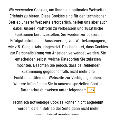
Wir Malteser
Wir verwenden Cookies, um Ihnen ein optimales Webseiten-
Erlebnis zu bieten. Diese Cookies sind für den technischen
Betrieb unserer Webseite erforderlich, helfen uns aber auch
Spenden und Helfen
dabei, unsere Plattform zu verbessern und zusätzliche
Funktionen bereitzustellen. Sie werden zur besseren
Angebote und Leistungen
Informationen
Erfolgskontrolle und Aussteuerung von Werbekampagnen,
Unsere Kurse
wie z.B. Google Ads, eingesetzt. Das bedeutet, dass Cookies
Mitarbeiten
zur Personalisierung von Anzeigen verwendet werden. Sie
Downloads
Wir Malteser
entscheiden selbst, welche Kategorien Sie zulassen
Impressum
Malteser online
möchten. Beachten Sie jedoch, dass bei fehlender
Datenschutz
Zustimmung gegebenenfalls nicht mehr alle
Funktionalitäten der Webseite zur Verfügung stehen.
Malteserorden
Weitere Infos finden Sie in unseren speziellen Cookie-
Datenschutzhinweisen unter folgendem
Link
.
Malteser Jugend
Malteser International
Soziale Netzwerke
Technisch notwendige Cookies können nicht abgelehnt
Mediathek
werden, da ein Betrieb der Seite dann nicht mehr
gewährleistet werden kann.