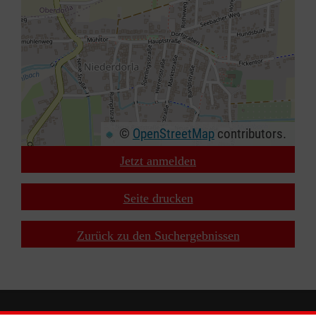
©
OpenStreetMap
contributors.
Jetzt anmelden
+
−
Seite drucken
⇧
Zurück zu den Suchergebnissen