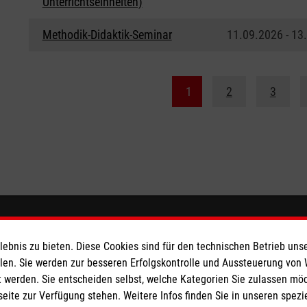
Unterrichtseinheiten)
Methodik-Didaktik-Seminar
11.09.2026 - 13
1
2
3
ionen
Malteser online
bnis zu bieten. Diese Cookies sind für den technischen Betrieb unse
llen. Sie werden zur besseren Erfolgskontrolle und Aussteuerung von
Malteserorden
 werden. Sie entscheiden selbst, welche Kategorien Sie zulassen mö
Malteser Jugend
seite zur Verfügung stehen. Weitere Infos finden Sie in unseren spe
z
Malteser International