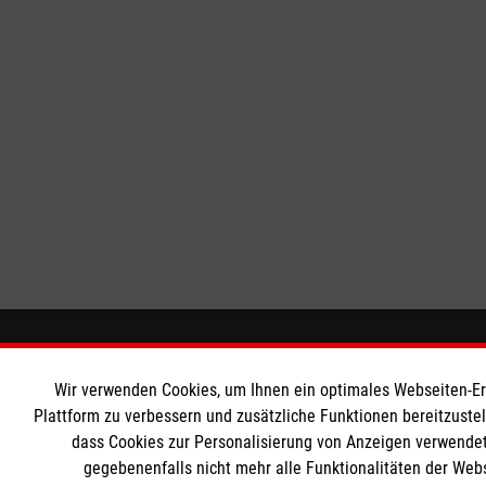
Wir Malteser
Informat
Wir verwenden Cookies, um Ihnen ein optimales Webseiten-Erle
Plattform zu verbessern und zusätzliche Funktionen bereitzuste
Spenden und Helfen
Downloads
dass Cookies zur Personalisierung von Anzeigen verwendet
Angebote und Leistungen
Impressum
gegebenenfalls nicht mehr alle Funktionalitäten der Web
Unsere Kurse
Datenschut