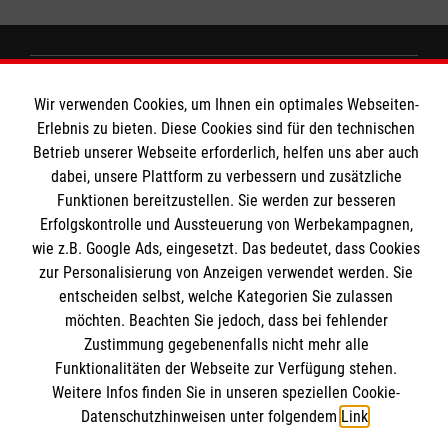
Wir Malteser
Wir verwenden Cookies, um Ihnen ein optimales Webseiten-
Erlebnis zu bieten. Diese Cookies sind für den technischen
Betrieb unserer Webseite erforderlich, helfen uns aber auch
Spenden und Helfen
dabei, unsere Plattform zu verbessern und zusätzliche
Angebote und Leistungen
Funktionen bereitzustellen. Sie werden zur besseren
Informationen
Erfolgskontrolle und Aussteuerung von Werbekampagnen,
Unsere Kurse
wie z.B. Google Ads, eingesetzt. Das bedeutet, dass Cookies
Mitarbeiten
zur Personalisierung von Anzeigen verwendet werden. Sie
Downloads
Wir Malteser
entscheiden selbst, welche Kategorien Sie zulassen
Impressum
Malteser online
möchten. Beachten Sie jedoch, dass bei fehlender
Datenschutz
Zustimmung gegebenenfalls nicht mehr alle
Funktionalitäten der Webseite zur Verfügung stehen.
Malteserorden
Weitere Infos finden Sie in unseren speziellen Cookie-
Datenschutzhinweisen unter folgendem
Link
.
Malteser Jugend