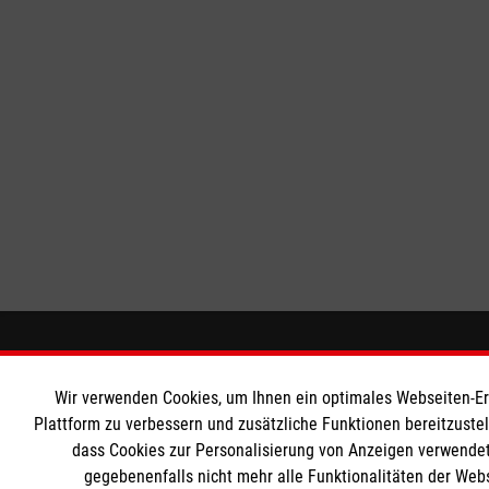
Wir Malteser
Informat
Wir verwenden Cookies, um Ihnen ein optimales Webseiten-Erle
Plattform zu verbessern und zusätzliche Funktionen bereitzuste
Spenden und Helfen
Downloads
dass Cookies zur Personalisierung von Anzeigen verwendet
Angebote und Leistungen
Impressum
gegebenenfalls nicht mehr alle Funktionalitäten der Web
Unsere Kurse
Datenschut