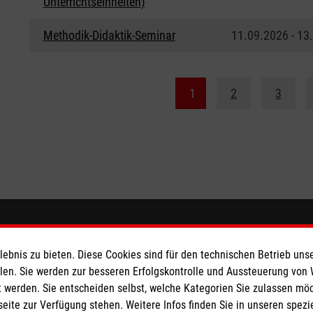
Unterrichtseinheiten)
Methodik-Didaktik-Seminar
11.09.2026 - 13
1
2
3
ionen
Malteser online
bnis zu bieten. Diese Cookies sind für den technischen Betrieb unse
llen. Sie werden zur besseren Erfolgskontrolle und Aussteuerung von
Malteserorden
 werden. Sie entscheiden selbst, welche Kategorien Sie zulassen mö
Malteser Jugend
seite zur Verfügung stehen. Weitere Infos finden Sie in unseren spe
z
Malteser International