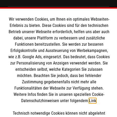
Wir Malteser
Wir verwenden Cookies, um Ihnen ein optimales Webseiten-
Erlebnis zu bieten. Diese Cookies sind für den technischen
Betrieb unserer Webseite erforderlich, helfen uns aber auch
Spenden und Helfen
dabei, unsere Plattform zu verbessern und zusätzliche
Angebote und Leistungen
Funktionen bereitzustellen. Sie werden zur besseren
Informationen
Erfolgskontrolle und Aussteuerung von Werbekampagnen,
Unsere Kurse
wie z.B. Google Ads, eingesetzt. Das bedeutet, dass Cookies
Mitarbeiten
zur Personalisierung von Anzeigen verwendet werden. Sie
Downloads
Wir Malteser
entscheiden selbst, welche Kategorien Sie zulassen
Impressum
Malteser online
möchten. Beachten Sie jedoch, dass bei fehlender
Datenschutz
Zustimmung gegebenenfalls nicht mehr alle
Funktionalitäten der Webseite zur Verfügung stehen.
Malteserorden
Weitere Infos finden Sie in unseren speziellen Cookie-
Datenschutzhinweisen unter folgendem
Link
.
Malteser Jugend
Malteser International
Soziale Netzwerke
Technisch notwendige Cookies können nicht abgelehnt