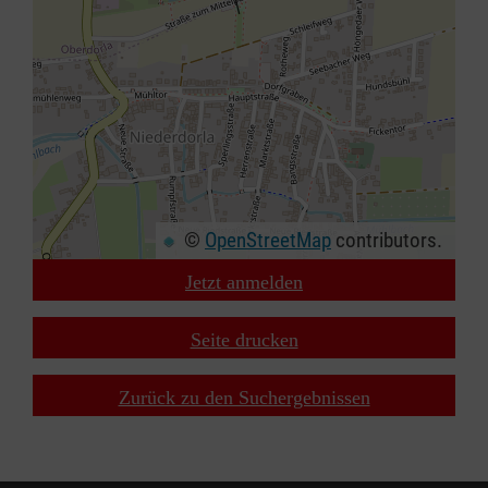
©
OpenStreetMap
contributors.
Jetzt anmelden
+
−
Seite drucken
⇧
Zurück zu den Suchergebnissen