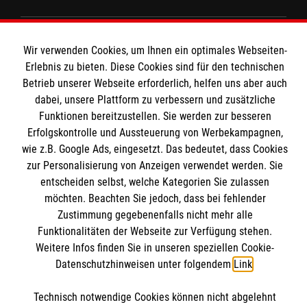
Wir Malteser
Wir verwenden Cookies, um Ihnen ein optimales Webseiten-
Erlebnis zu bieten. Diese Cookies sind für den technischen
Betrieb unserer Webseite erforderlich, helfen uns aber auch
Spenden und Helfen
dabei, unsere Plattform zu verbessern und zusätzliche
Angebote und Leistungen
Funktionen bereitzustellen. Sie werden zur besseren
Informationen
Erfolgskontrolle und Aussteuerung von Werbekampagnen,
Unsere Kurse
wie z.B. Google Ads, eingesetzt. Das bedeutet, dass Cookies
Mitarbeiten
zur Personalisierung von Anzeigen verwendet werden. Sie
Downloads
Wir Malteser
entscheiden selbst, welche Kategorien Sie zulassen
Impressum
Malteser online
möchten. Beachten Sie jedoch, dass bei fehlender
Datenschutz
Zustimmung gegebenenfalls nicht mehr alle
Funktionalitäten der Webseite zur Verfügung stehen.
Malteserorden
Weitere Infos finden Sie in unseren speziellen Cookie-
Datenschutzhinweisen unter folgendem
Link
.
Malteser Jugend
Malteser International
Soziale Netzwerke
Technisch notwendige Cookies können nicht abgelehnt