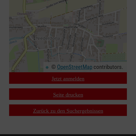
©
OpenStreetMap
contributors.
Jetzt anmelden
+
−
Seite drucken
⇧
Zurück zu den Suchergebnissen