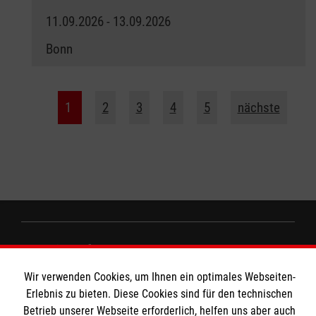
11.09.2026 - 13.09.2026
Bonn
1
2
3
4
5
nächste
Wir Malteser
Wir verwenden Cookies, um Ihnen ein optimales Webseiten-
Erlebnis zu bieten. Diese Cookies sind für den technischen
Spenden und Helfen
Betrieb unserer Webseite erforderlich, helfen uns aber auch