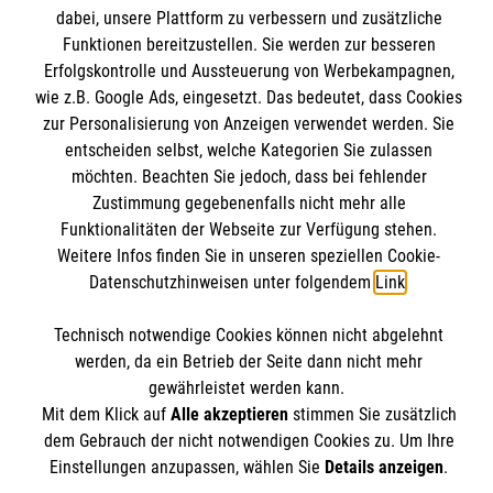
Angebote und Leistungen
Informationen
dabei, unsere Plattform zu verbessern und zusätzliche
Unsere Kurse
Funktionen bereitzustellen. Sie werden zur besseren
Erfolgskontrolle und Aussteuerung von Werbekampagnen,
Mitarbeiten
Downloads
wie z.B. Google Ads, eingesetzt. Das bedeutet, dass Cookies
Wir Malteser
zur Personalisierung von Anzeigen verwendet werden. Sie
Impressum
Malteser online
entscheiden selbst, welche Kategorien Sie zulassen
Datenschutz
möchten. Beachten Sie jedoch, dass bei fehlender
Zustimmung gegebenenfalls nicht mehr alle
Malteserorden
Funktionalitäten der Webseite zur Verfügung stehen.
Malteser Jugend
Weitere Infos finden Sie in unseren speziellen Cookie-
Datenschutzhinweisen unter folgendem
Link
.
Malteser International
Soziale Netzwerke
Mediathek
Technisch notwendige Cookies können nicht abgelehnt
Sharepoint
werden, da ein Betrieb der Seite dann nicht mehr
gewährleistet werden kann.
Der Malteser Hilfsdienst e.V. ist als eingetragene
Mit dem Klick auf
Alle akzeptieren
stimmen Sie zusätzlich
gemeinnützige Organisation von der Körperschaft- und
dem Gebrauch der nicht notwendigen Cookies zu. Um Ihre
Gewerbesteuer befreit.
Einstellungen anzupassen, wählen Sie
Details anzeigen
.