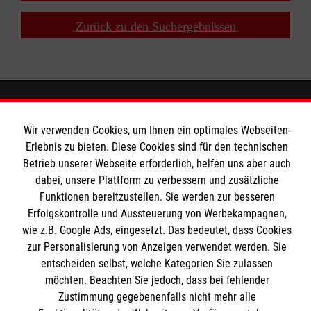
Zurück zu den Suchergebnissen
Wir Malteser
Wir verwenden Cookies, um Ihnen ein optimales Webseiten-
Erlebnis zu bieten. Diese Cookies sind für den technischen
Betrieb unserer Webseite erforderlich, helfen uns aber auch
Spenden und Helfen
dabei, unsere Plattform zu verbessern und zusätzliche
Funktionen bereitzustellen. Sie werden zur besseren
Angebote und Leistungen
Informationen
Erfolgskontrolle und Aussteuerung von Werbekampagnen,
Unsere Kurse
wie z.B. Google Ads, eingesetzt. Das bedeutet, dass Cookies
Mitarbeiten
zur Personalisierung von Anzeigen verwendet werden. Sie
Downloads
entscheiden selbst, welche Kategorien Sie zulassen
Wir Malteser
Impressum
möchten. Beachten Sie jedoch, dass bei fehlender
Malteser online
Zustimmung gegebenenfalls nicht mehr alle
Datenschutz