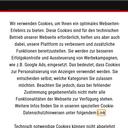
Wir Malteser
Wir verwenden Cookies, um Ihnen ein optimales Webseiten-
Erlebnis zu bieten. Diese Cookies sind für den technischen
Betrieb unserer Webseite erforderlich, helfen uns aber auch
Spenden und Helfen
dabei, unsere Plattform zu verbessern und zusätzliche
Angebote und Leistungen
Funktionen bereitzustellen. Sie werden zur besseren
Informationen
Erfolgskontrolle und Aussteuerung von Werbekampagnen,
Unsere Kurse
wie z.B. Google Ads, eingesetzt. Das bedeutet, dass Cookies
Mitarbeiten
zur Personalisierung von Anzeigen verwendet werden. Sie
Downloads
Wir Malteser
entscheiden selbst, welche Kategorien Sie zulassen
Impressum
Malteser online
möchten. Beachten Sie jedoch, dass bei fehlender
Datenschutz
Zustimmung gegebenenfalls nicht mehr alle
Funktionalitäten der Webseite zur Verfügung stehen.
Malteserorden
Weitere Infos finden Sie in unseren speziellen Cookie-
Datenschutzhinweisen unter folgendem
Link
.
Malteser Jugend
Malteser International
Soziale Netzwerke
Technisch notwendige Cookies können nicht abgelehnt