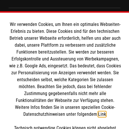
Wir Malteser
Wir verwenden Cookies, um Ihnen ein optimales Webseiten-
Erlebnis zu bieten. Diese Cookies sind für den technischen
Betrieb unserer Webseite erforderlich, helfen uns aber auch
Spenden und Helfen
dabei, unsere Plattform zu verbessern und zusätzliche
Angebote und Leistungen
Informationen
Funktionen bereitzustellen. Sie werden zur besseren
Unsere Kurse
Erfolgskontrolle und Aussteuerung von Werbekampagnen,
wie z.B. Google Ads, eingesetzt. Das bedeutet, dass Cookies
Mitarbeiten
Downloads
zur Personalisierung von Anzeigen verwendet werden. Sie
Wir Malteser
entscheiden selbst, welche Kategorien Sie zulassen
Impressum
Malteser online
möchten. Beachten Sie jedoch, dass bei fehlender
Datenschutz
Zustimmung gegebenenfalls nicht mehr alle
Funktionalitäten der Webseite zur Verfügung stehen.
Malteserorden
Weitere Infos finden Sie in unseren speziellen Cookie-
Malteser Jugend
Datenschutzhinweisen unter folgendem
Link
.
Malteser International
Soziale Netzwerke
Technisch notwendige Cookies können nicht abgelehnt