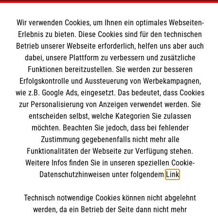
Wir Malteser
Wir verwenden Cookies, um Ihnen ein optimales Webseiten-
Erlebnis zu bieten. Diese Cookies sind für den technischen
Betrieb unserer Webseite erforderlich, helfen uns aber auch
Spenden und Helfen
dabei, unsere Plattform zu verbessern und zusätzliche
Funktionen bereitzustellen. Sie werden zur besseren
Angebote und Leistungen
Informationen
Erfolgskontrolle und Aussteuerung von Werbekampagnen,
Unsere Kurse
wie z.B. Google Ads, eingesetzt. Das bedeutet, dass Cookies
Mitarbeiten
zur Personalisierung von Anzeigen verwendet werden. Sie
Downloads
entscheiden selbst, welche Kategorien Sie zulassen
Wir Malteser
Impressum
möchten. Beachten Sie jedoch, dass bei fehlender
Malteser online
Zustimmung gegebenenfalls nicht mehr alle
Datenschutz
Funktionalitäten der Webseite zur Verfügung stehen.
Weitere Infos finden Sie in unseren speziellen Cookie-
Malteserorden
Datenschutzhinweisen unter folgendem
Link
.
Malteser Jugend
Malteser International
Soziale Netzwerke
Technisch notwendige Cookies können nicht abgelehnt
werden, da ein Betrieb der Seite dann nicht mehr
Mediathek