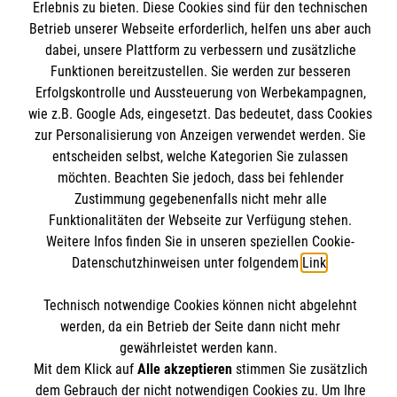
Erlebnis zu bieten. Diese Cookies sind für den technischen
Betrieb unserer Webseite erforderlich, helfen uns aber auch
Spenden und Helfen
dabei, unsere Plattform zu verbessern und zusätzliche
Funktionen bereitzustellen. Sie werden zur besseren
Angebote und Leistungen
Informationen
Erfolgskontrolle und Aussteuerung von Werbekampagnen,
Unsere Kurse
wie z.B. Google Ads, eingesetzt. Das bedeutet, dass Cookies
Mitarbeiten
zur Personalisierung von Anzeigen verwendet werden. Sie
Downloads
Wir Malteser
entscheiden selbst, welche Kategorien Sie zulassen
Impressum
Malteser online
möchten. Beachten Sie jedoch, dass bei fehlender
Datenschutz
Zustimmung gegebenenfalls nicht mehr alle
Funktionalitäten der Webseite zur Verfügung stehen.
Weitere Infos finden Sie in unseren speziellen Cookie-
Malteserorden
Datenschutzhinweisen unter folgendem
Link
.
Malteser Jugend
Malteser International
Soziale Netzwerke
Technisch notwendige Cookies können nicht abgelehnt
Mediathek
werden, da ein Betrieb der Seite dann nicht mehr
gewährleistet werden kann.
Sharepoint
Mit dem Klick auf
Alle akzeptieren
stimmen Sie zusätzlich
Der Malteser Hilfsdienst e.V. ist als eingetragene
dem Gebrauch der nicht notwendigen Cookies zu. Um Ihre