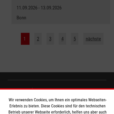
11.09.2026 - 13.09.2026
Bonn
1
2
3
4
5
nächste
Wir Malteser
Wir verwenden Cookies, um Ihnen ein optimales Webseiten-
Erlebnis zu bieten. Diese Cookies sind für den technischen
Spenden und Helfen
Betrieb unserer Webseite erforderlich, helfen uns aber auch