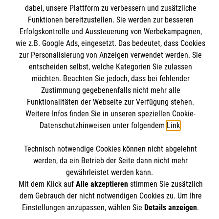
Angebote und Leistungen
Informationen
dabei, unsere Plattform zu verbessern und zusätzliche
Unsere Kurse
Funktionen bereitzustellen. Sie werden zur besseren
Erfolgskontrolle und Aussteuerung von Werbekampagnen,
Mitarbeiten
Downloads
wie z.B. Google Ads, eingesetzt. Das bedeutet, dass Cookies
Wir Malteser
zur Personalisierung von Anzeigen verwendet werden. Sie
Impressum
Malteser online
entscheiden selbst, welche Kategorien Sie zulassen
Datenschutz
möchten. Beachten Sie jedoch, dass bei fehlender
Zustimmung gegebenenfalls nicht mehr alle
Malteserorden
Funktionalitäten der Webseite zur Verfügung stehen.
Malteser Jugend
Weitere Infos finden Sie in unseren speziellen Cookie-
Datenschutzhinweisen unter folgendem
Link
.
Malteser International
Soziale Netzwerke
Mediathek
Technisch notwendige Cookies können nicht abgelehnt
Sharepoint
werden, da ein Betrieb der Seite dann nicht mehr
gewährleistet werden kann.
Der Malteser Hilfsdienst e.V. ist als eingetragene
Mit dem Klick auf
Alle akzeptieren
stimmen Sie zusätzlich
gemeinnützige Organisation von der Körperschaft- und
dem Gebrauch der nicht notwendigen Cookies zu. Um Ihre
Gewerbesteuer befreit.
Einstellungen anzupassen, wählen Sie
Details anzeigen
.