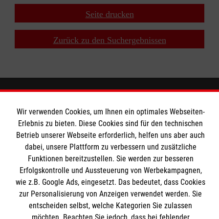
Seite drucken
Zurück zu den Suchergebnissen
Wir Malteser
Wir verwenden Cookies, um Ihnen ein optimales Webseiten-
Erlebnis zu bieten. Diese Cookies sind für den technischen
Betrieb unserer Webseite erforderlich, helfen uns aber auch
Spenden und Helfen
dabei, unsere Plattform zu verbessern und zusätzliche
Funktionen bereitzustellen. Sie werden zur besseren
Angebote und Leistungen
Informationen
Erfolgskontrolle und Aussteuerung von Werbekampagnen,
Unsere Kurse
wie z.B. Google Ads, eingesetzt. Das bedeutet, dass Cookies
Mitarbeiten
zur Personalisierung von Anzeigen verwendet werden. Sie
Downloads
entscheiden selbst, welche Kategorien Sie zulassen
Wir Malteser
Impressum
möchten. Beachten Sie jedoch, dass bei fehlender