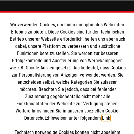
Wir Malteser
Wir verwenden Cookies, um Ihnen ein optimales Webseiten-
Erlebnis zu bieten. Diese Cookies sind für den technischen
Betrieb unserer Webseite erforderlich, helfen uns aber auch
Spenden und Helfen
dabei, unsere Plattform zu verbessern und zusätzliche
Angebote und Leistungen
Funktionen bereitzustellen. Sie werden zur besseren
Informationen
Erfolgskontrolle und Aussteuerung von Werbekampagnen,
Unsere Kurse
wie z.B. Google Ads, eingesetzt. Das bedeutet, dass Cookies
Mitarbeiten
zur Personalisierung von Anzeigen verwendet werden. Sie
Downloads
Wir Malteser
entscheiden selbst, welche Kategorien Sie zulassen
Impressum
Malteser online
möchten. Beachten Sie jedoch, dass bei fehlender
Datenschutz
Zustimmung gegebenenfalls nicht mehr alle
Funktionalitäten der Webseite zur Verfügung stehen.
Malteserorden
Weitere Infos finden Sie in unseren speziellen Cookie-
Datenschutzhinweisen unter folgendem
Link
.
Malteser Jugend
Malteser International
Soziale Netzwerke
Technisch notwendige Cookies können nicht abgelehnt