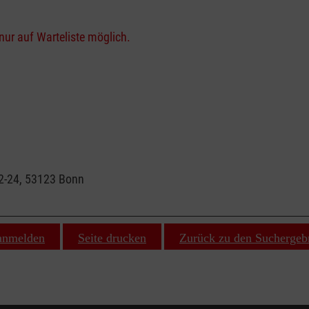
nur auf Warteliste möglich.
22-24, 53123 Bonn
 anmelden
Seite drucken
Zurück zu den Suchergeb