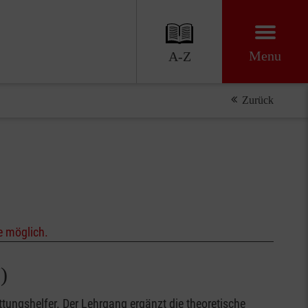
Menu
A-Z
Zurück
e möglich.
)
tungshelfer. Der Lehrgang ergänzt die theoretische