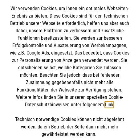
Wir Malteser
Wir verwenden Cookies, um Ihnen ein optimales Webseiten-
Erlebnis zu bieten. Diese Cookies sind für den technischen
Betrieb unserer Webseite erforderlich, helfen uns aber auch
Spenden und Helfen
dabei, unsere Plattform zu verbessern und zusätzliche
Funktionen bereitzustellen. Sie werden zur besseren
Angebote und Leistungen
Informationen
Erfolgskontrolle und Aussteuerung von Werbekampagnen,
Unsere Kurse
wie z.B. Google Ads, eingesetzt. Das bedeutet, dass Cookies
Mitarbeiten
zur Personalisierung von Anzeigen verwendet werden. Sie
Downloads
entscheiden selbst, welche Kategorien Sie zulassen
Wir Malteser
Impressum
möchten. Beachten Sie jedoch, dass bei fehlender
Malteser online
Zustimmung gegebenenfalls nicht mehr alle
Datenschutz
Funktionalitäten der Webseite zur Verfügung stehen.
Weitere Infos finden Sie in unseren speziellen Cookie-
Malteserorden
Datenschutzhinweisen unter folgendem
Link
.
Malteser Jugend
Malteser International
Soziale Netzwerke
Technisch notwendige Cookies können nicht abgelehnt
werden, da ein Betrieb der Seite dann nicht mehr
Mediathek
gewährleistet werden kann.
Sharepoint