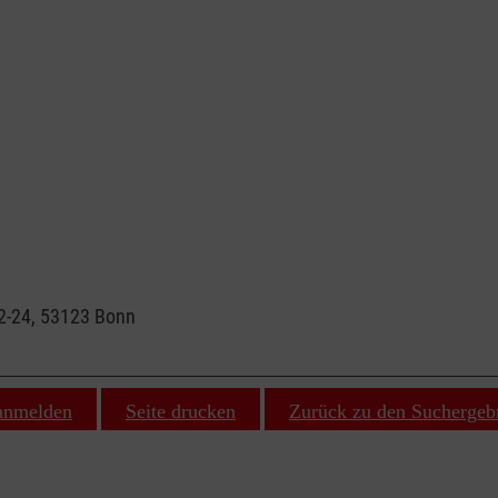
22-24, 53123 Bonn
 anmelden
Seite drucken
Zurück zu den Suchergeb