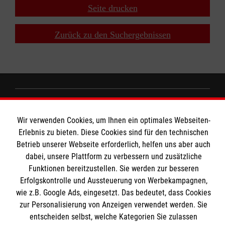
Seite drucken
Zurück zu den Suchergebnissen
Wir Malteser
Wir verwenden Cookies, um Ihnen ein optimales Webseiten-
Erlebnis zu bieten. Diese Cookies sind für den technischen
Spenden und Helfen
Betrieb unserer Webseite erforderlich, helfen uns aber auch
dabei, unsere Plattform zu verbessern und zusätzliche
Angebote und Leistungen
Informationen
Funktionen bereitzustellen. Sie werden zur besseren
Unsere Kurse
Erfolgskontrolle und Aussteuerung von Werbekampagnen,
Mitarbeiten
wie z.B. Google Ads, eingesetzt. Das bedeutet, dass Cookies
Downloads
zur Personalisierung von Anzeigen verwendet werden. Sie
Wir Malteser
Impressum
entscheiden selbst, welche Kategorien Sie zulassen
Malteser online