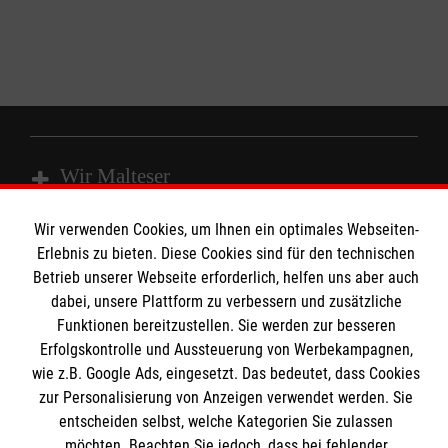
Wir Malteser
Wir verwenden Cookies, um Ihnen ein optimales Webseiten-
Spenden und Helfen
Erlebnis zu bieten. Diese Cookies sind für den technischen
Betrieb unserer Webseite erforderlich, helfen uns aber auch
Angebote und Leistungen
Informationen
dabei, unsere Plattform zu verbessern und zusätzliche
Unsere Kurse
Funktionen bereitzustellen. Sie werden zur besseren
Mitarbeiten
Erfolgskontrolle und Aussteuerung von Werbekampagnen,
Downloads
Wir Malteser
wie z.B. Google Ads, eingesetzt. Das bedeutet, dass Cookies
Impressum
Malteser online
zur Personalisierung von Anzeigen verwendet werden. Sie
Datenschutz
entscheiden selbst, welche Kategorien Sie zulassen
möchten. Beachten Sie jedoch, dass bei fehlender