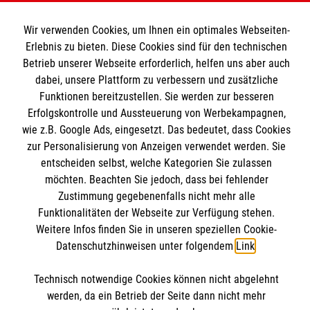
Wir Malteser
Wir verwenden Cookies, um Ihnen ein optimales Webseiten-
Erlebnis zu bieten. Diese Cookies sind für den technischen
Betrieb unserer Webseite erforderlich, helfen uns aber auch
Spenden und Helfen
dabei, unsere Plattform zu verbessern und zusätzliche
Funktionen bereitzustellen. Sie werden zur besseren
Angebote und Leistungen
Informationen
Erfolgskontrolle und Aussteuerung von Werbekampagnen,
Unsere Kurse
wie z.B. Google Ads, eingesetzt. Das bedeutet, dass Cookies
Mitarbeiten
zur Personalisierung von Anzeigen verwendet werden. Sie
Downloads
entscheiden selbst, welche Kategorien Sie zulassen
Wir Malteser
Impressum
möchten. Beachten Sie jedoch, dass bei fehlender
Malteser online
Zustimmung gegebenenfalls nicht mehr alle
Datenschutz
Funktionalitäten der Webseite zur Verfügung stehen.
Weitere Infos finden Sie in unseren speziellen Cookie-
Malteserorden
Datenschutzhinweisen unter folgendem
Link
.
Malteser Jugend
Malteser International
Soziale Netzwerke
Technisch notwendige Cookies können nicht abgelehnt
Mediathek
werden, da ein Betrieb der Seite dann nicht mehr