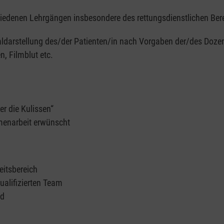
hiedenen Lehrgängen insbesondere des rettungsdienstlichen Ber
aldarstellung des/der Patienten/in nach Vorgaben der/des Doze
, Filmblut etc.
er die Kulissen“
mmenarbeit erwünscht
eitsbereich
ualifizierten Team
nd