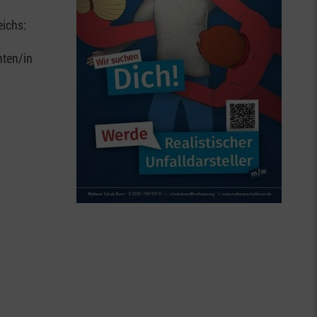
eichs:
nten/in