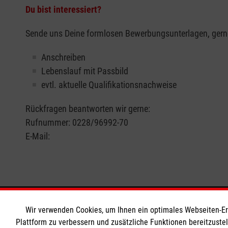
Du bist interessiert?
Sende uns Deine formlosen Bewerbungsunterlagen, gerne
Anschreiben
Lebenslauf mit Passbild
evtl. aktuelle Qualifikationsnachweise
Rückfragen beantworten wir gerne:
Rufnummer: 0228/96992-70
E-Mail:
Wir Malteser
Informat
Wir verwenden Cookies, um Ihnen ein optimales Webseiten-Erle
Plattform zu verbessern und zusätzliche Funktionen bereitzuste