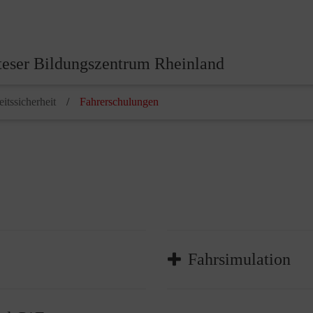
eser Bildungszentrum Rheinland
itssicherheit
Fahrerschulungen
Fahrsimulation
In Sekunden Gefahren erk