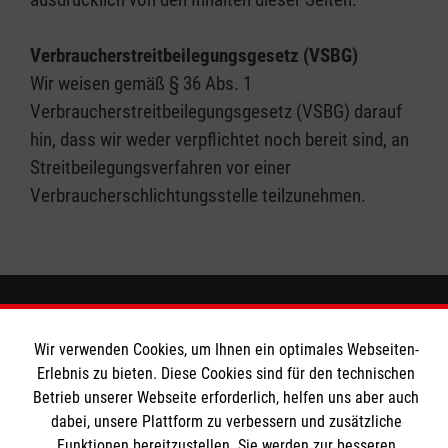
Verbraucherstreitbeilegungsgesetz (VSBG)
Wir weisen gemäß § 36 Abs. 1
Verbraucherstreitbeilegungsgesetz (VSBG) darauf
hin, dass wir weder verpflichtet noch bereit sind, an
Streitbeilegungsverfahren vor einer
Verbraucherschlichtungsstelle teilzunehmen.
Wir Malteser
Wir verwenden Cookies, um Ihnen ein optimales Webseiten-
Erlebnis zu bieten. Diese Cookies sind für den technischen
Betrieb unserer Webseite erforderlich, helfen uns aber auch
Spenden und Helfen
dabei, unsere Plattform zu verbessern und zusätzliche
Funktionen bereitzustellen. Sie werden zur besseren
Angebote und Leistungen