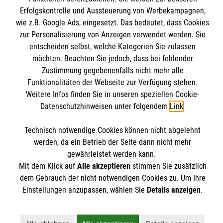
Informationen
Erfolgskontrolle und Aussteuerung von Werbekampagnen,
Unsere Kurse
wie z.B. Google Ads, eingesetzt. Das bedeutet, dass Cookies
Mitarbeiten
zur Personalisierung von Anzeigen verwendet werden. Sie
Downloads
Wir Malteser
entscheiden selbst, welche Kategorien Sie zulassen
Impressum
Malteser online
möchten. Beachten Sie jedoch, dass bei fehlender
Datenschutz
Zustimmung gegebenenfalls nicht mehr alle
Funktionalitäten der Webseite zur Verfügung stehen.
Weitere Infos finden Sie in unseren speziellen Cookie-
Malteserorden
Datenschutzhinweisen unter folgendem
Link
.
Malteser Jugend
Malteser International
Soziale Netzwerke
Technisch notwendige Cookies können nicht abgelehnt
Mediathek
werden, da ein Betrieb der Seite dann nicht mehr
gewährleistet werden kann.
Sharepoint
Mit dem Klick auf
Alle akzeptieren
stimmen Sie zusätzlich
Der Malteser Hilfsdienst e.V. ist als eingetragene
dem Gebrauch der nicht notwendigen Cookies zu. Um Ihre
gemeinnützige Organisation von der Körperschaft- und
Einstellungen anzupassen, wählen Sie
Details anzeigen
.
Gewerbesteuer befreit.