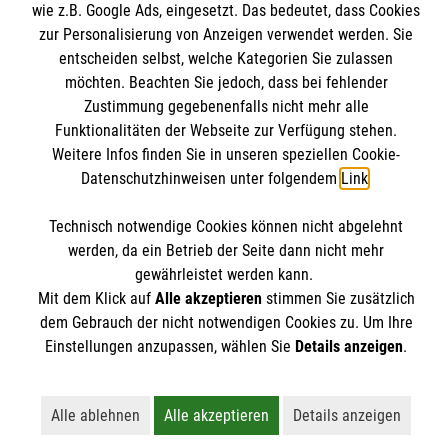
Downloads
wie z.B. Google Ads, eingesetzt. Das bedeutet, dass Cookies
Wir Malteser
Impressum
zur Personalisierung von Anzeigen verwendet werden. Sie
Malteser online
entscheiden selbst, welche Kategorien Sie zulassen
Datenschutz
möchten. Beachten Sie jedoch, dass bei fehlender
Zustimmung gegebenenfalls nicht mehr alle
Malteserorden
Funktionalitäten der Webseite zur Verfügung stehen.
Malteser Jugend
Weitere Infos finden Sie in unseren speziellen Cookie-
Malteser International
Datenschutzhinweisen unter folgendem
Link
.
Soziale Netzwerke
Mediathek
Technisch notwendige Cookies können nicht abgelehnt
Sharepoint
werden, da ein Betrieb der Seite dann nicht mehr
Der Malteser Hilfsdienst e.V. ist als eingetragene
gewährleistet werden kann.
Mit dem Klick auf
Alle akzeptieren
stimmen Sie zusätzlich
gemeinnützige Organisation von der Körperschaft- und
dem Gebrauch der nicht notwendigen Cookies zu. Um Ihre
Gewerbesteuer befreit.
Einstellungen anzupassen, wählen Sie
Details anzeigen
.
Alle ablehnen
Alle akzeptieren
Details anzeigen
Lehnt alle nicht-essentiellen Cookies ab
Akzeptiert alle Cookies einschließl
Öffnet detailli