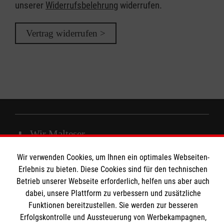
unserer
Widerrufsbelehrung
widerrufen.
Vertrag widerrufen >
Wir Malteser
Wir verwenden Cookies, um Ihnen ein optimales Webseiten-
Erlebnis zu bieten. Diese Cookies sind für den technischen
Spenden und Helfen
Betrieb unserer Webseite erforderlich, helfen uns aber auch
Angebote und Leistungen
Informationen
dabei, unsere Plattform zu verbessern und zusätzliche
Unsere Kurse
Funktionen bereitzustellen. Sie werden zur besseren
Mitarbeiten
Erfolgskontrolle und Aussteuerung von Werbekampagnen,