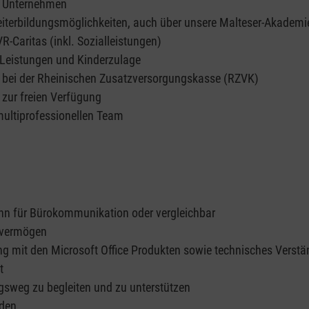
n Unternehmen
Weiterbildungsmöglichkeiten, auch über unsere Malteser-Akademi
R-Caritas (inkl. Sozialleistungen)
Leistungen und Kinderzulage
ge bei der Rheinischen Zusatzversorgungskasse (RZVK)
 zur freien Verfügung
 multiprofessionellen Team
n für Bürokommunikation oder vergleichbar
svermögen
 mit den Microsoft Office Produkten sowie technisches Verstä
t
sweg zu begleiten und zu unterstützen
lden