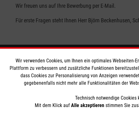
Wir freuen uns auf Ihre Bewerbung per E-Mail.
Für erste Fragen steht Ihnen Herr Björn Beckenhusen, Sch
Wir Malteser
Informat
Wir verwenden Cookies, um Ihnen ein optimales Webseiten-Erle
Plattform zu verbessern und zusätzliche Funktionen bereitzuste
dass Cookies zur Personalisierung von Anzeigen verwendet
Spenden und Helfen
Downloads
gegebenenfalls nicht mehr alle Funktionalitäten der Web
Angebote und Leistungen
Impressum
Unsere Kurse
Datenschut
Technisch notwendige Cookies k
Mitarbeiten
Mit dem Klick auf
Alle akzeptieren
stimmen Sie zusä
Wir Malteser
Der Malteser Hilfsdienst e.V. ist als eingetragene gemeinnü