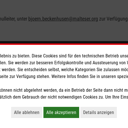
ulleiter, unter
bjoern.beckenhusen@malteser.org
zur Verfügung
ionen
Malteser online
bnis zu bieten. Diese Cookies sind für den technischen Betrieb unse
llen. Sie werden zur besseren Erfolgskontrolle und Aussteuerung von
 werden. Sie entscheiden selbst, welche Kategorien Sie zulassen mö
Malteserorden
seite zur Verfügung stehen. Weitere Infos finden Sie in unseren spe
Malteser Jugend
z
Malteser International
önnen nicht abgelehnt werden, da ein Betrieb der Seite dann nicht 
Sharepoint
tzlich dem Gebrauch der nicht notwendigen Cookies zu. Um Ihre Ein
Alle ablehnen
Alle akzeptieren
Details anzeigen
Lehnt alle nicht-essentiellen Cookies ab
Akzeptiert alle Cookies einschließl
Öffnet detaillie
tzige Organisation von der Körperschaft- und Gewerbesteuer befreit.