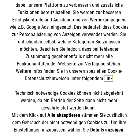
Angebote und Leistungen
Informationen
dabei, unsere Plattform zu verbessern und zusätzliche
Unsere Kurse
Funktionen bereitzustellen. Sie werden zur besseren
Erfolgskontrolle und Aussteuerung von Werbekampagnen,
Mitarbeiten
Downloads
wie z.B. Google Ads, eingesetzt. Das bedeutet, dass Cookies
Wir Malteser
zur Personalisierung von Anzeigen verwendet werden. Sie
Impressum
Malteser online
entscheiden selbst, welche Kategorien Sie zulassen
Datenschutz
möchten. Beachten Sie jedoch, dass bei fehlender
Zustimmung gegebenenfalls nicht mehr alle
Malteserorden
Funktionalitäten der Webseite zur Verfügung stehen.
Malteser Jugend
Weitere Infos finden Sie in unseren speziellen Cookie-
Datenschutzhinweisen unter folgendem
Link
.
Malteser International
Soziale Netzwerke
Mediathek
Technisch notwendige Cookies können nicht abgelehnt
Sharepoint
werden, da ein Betrieb der Seite dann nicht mehr
gewährleistet werden kann.
Der Malteser Hilfsdienst e.V. ist als eingetragene
Mit dem Klick auf
Alle akzeptieren
stimmen Sie zusätzlich
gemeinnützige Organisation von der Körperschaft- und
dem Gebrauch der nicht notwendigen Cookies zu. Um Ihre
Gewerbesteuer befreit.
Einstellungen anzupassen, wählen Sie
Details anzeigen
.