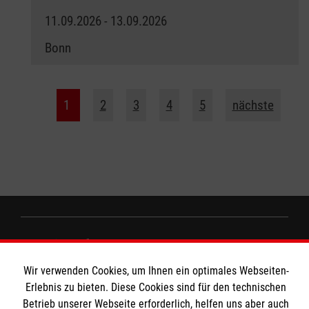
11.09.2026 - 13.09.2026
Bonn
1
2
3
4
5
nächste
Wir Malteser
Wir verwenden Cookies, um Ihnen ein optimales Webseiten-
Erlebnis zu bieten. Diese Cookies sind für den technischen
Spenden und Helfen
Betrieb unserer Webseite erforderlich, helfen uns aber auch