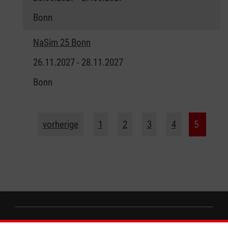
Bonn
NaSim 25 Bonn
26.11.2027 - 28.11.2027
Bonn
vorherige
1
2
3
4
5
Wir Malteser