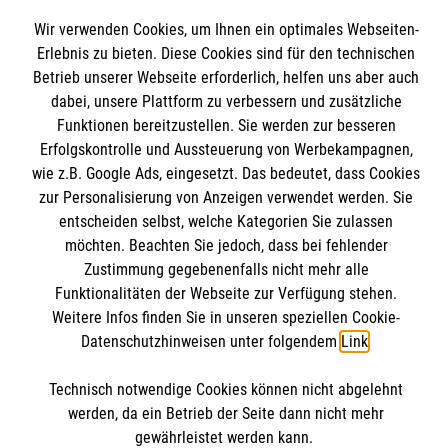
Wir verwenden Cookies, um Ihnen ein optimales Webseiten-
Erlebnis zu bieten. Diese Cookies sind für den technischen
Spenden und Helfen
Betrieb unserer Webseite erforderlich, helfen uns aber auch
Angebote und Leistungen
dabei, unsere Plattform zu verbessern und zusätzliche
Informationen
Funktionen bereitzustellen. Sie werden zur besseren
Unsere Kurse
Erfolgskontrolle und Aussteuerung von Werbekampagnen,
Mitarbeiten
wie z.B. Google Ads, eingesetzt. Das bedeutet, dass Cookies
Downloads
Wir Malteser
zur Personalisierung von Anzeigen verwendet werden. Sie
Impressum
Malteser online
entscheiden selbst, welche Kategorien Sie zulassen
Datenschutz
möchten. Beachten Sie jedoch, dass bei fehlender
Zustimmung gegebenenfalls nicht mehr alle
Malteserorden
Funktionalitäten der Webseite zur Verfügung stehen.
Weitere Infos finden Sie in unseren speziellen Cookie-
Malteser Jugend
Datenschutzhinweisen unter folgendem
Link
.
Malteser International
Soziale Netzwerke
Mediathek
Technisch notwendige Cookies können nicht abgelehnt
werden, da ein Betrieb der Seite dann nicht mehr
Sharepoint
gewährleistet werden kann.
Der Malteser Hilfsdienst e.V. ist als eingetragene