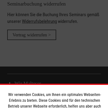
Seminarbuchung widerrufen
Hier können Sie die Buchung Ihres Seminars gemäß
unserer
Widerrufsbelehrung
widerrufen.
Vertrag widerrufen >
Wir Malteser
Wir verwenden Cookies, um Ihnen ein optimales Webseiten-
Erlebnis zu bieten. Diese Cookies sind für den technischen
Spenden und Helfen
Betrieb unserer Webseite erforderlich, helfen uns aber auch
Angebote und Leistungen