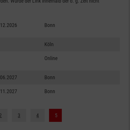
en. Wurde der Link innerhalb der o. g. Zeit nicht
.12.2026
Bonn
Köln
Online
.06.2027
Bonn
.11.2027
Bonn
2
3
4
5